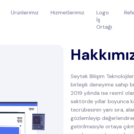
Ürünlerimiz
Hizmetlerimiz
Logo
Ref
İş
Ortağı
Hakkımı
Seytek Bilişim Teknolojiler
birleşik deneyime sahip bi
2019 yılında ise resmî ola
sektörde yıllar boyunca ka
tecrübesinin yanı sıra, a
gözlemleyip değerlendirer
getirilmesiyle ortaya çıkm