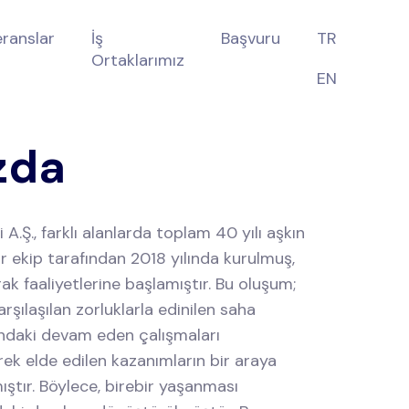
eranslar
İş
Başvuru
TR
Ortaklarımız
EN
zda
i A.Ş., farklı alanlarda toplam 40 yılı aşkın
r ekip tarafından 2018 yılında kurulmuş,
rak faaliyetlerine başlamıştır. Bu oluşum;
rşılaşılan zorluklarla edinilen saha
landaki devam eden çalışmaları
ek elde edilen kazanımların bir araya
ıştır. Böylece, birebir yaşanması