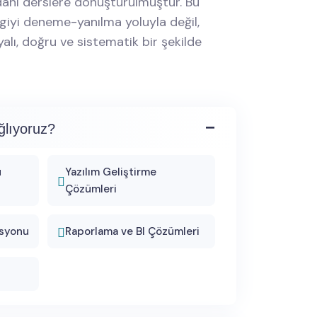
hi derslere dönüştürülmüştür. Bu
ilgiyi deneme-yanılma yoluyla değil,
lı, doğru ve sistematik bir şekilde
ğlıyoruz?
u
Yazılım Geliştirme
Çözümleri
syonu
Raporlama ve BI Çözümleri
i