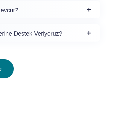
Mevcut?
erine Destek Veriyoruz?
e