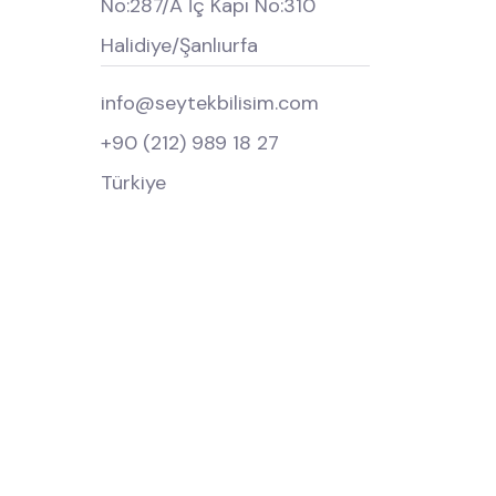
No:287/A İç Kapı No:310
Halidiye/Şanlıurfa
info@seytekbilisim.com
+90 (212) 989 18 27
Türkiye