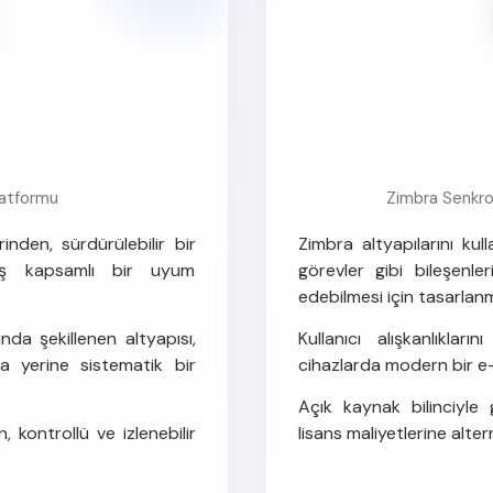
atformu
Zimbra Senkr
nden, sürdürülebilir bir
Zimbra altyapılarını kul
lmiş kapsamlı bir uyum
görevler gibi bileşenle
edebilmesi için tasarlanmı
ında şekillenen altyapısı,
Kullanıcı alışkanlıkl
 yerine sistematik bir
cihazlarda modern bir e
Açık kaynak bilinciyle 
kontrollü ve izlenebilir
lisans maliyetlerine altern